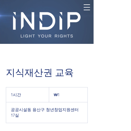
지식재산권 교육
1
대
1시간
1
₩1
한
시
민
국
공공시설동 용산구 청년창업지원센터
원
17실